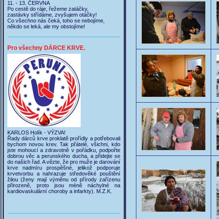
11. - 13. ČERVNA
Po cestě do ráje, řežeme zatáčky,
zastávky střídáme, zvyšujem otáčky!
Co všechno nás čeká, toho se nebojíme,
někdo se leká, ale my obstojíme!
Pro všechny DÁRCE KRVE.
KARLOS Holík - VÝZVA!
Řady dárců krve proklatě prořídly a potřebovali
bychom novou krev. Tak přátelé, všichni, kdo
jste mohoucí a zdravotně v pořádku, podpořte
dobrou věc a perunského ducha, a přidejte se
do našich řad. A vězte, že pro muže je darování
krve nadmíru prospěšné, jelikož podporuje
krvetvorbu a nahrazuje středověké pouštění
žilou (ženy mají výměnu od přírody zařízenu
přirozeně, proto jsou méně náchylné na
kardiovaskulární choroby a infarkty). M.Z.K.