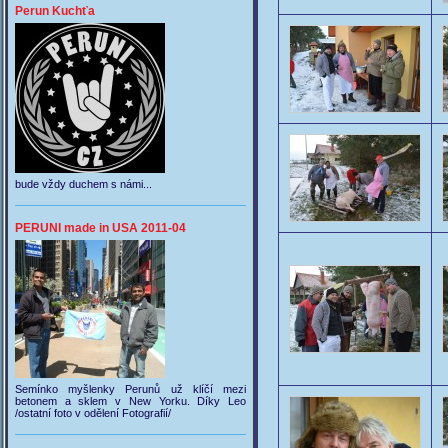
Perun Kuchťa
bude vždy duchem s námi...
PERUNI made in USA 2011-04
Semínko myšlenky Perunů už klíčí mezi
betonem a sklem v New Yorku. Díky Leo
/ostatní foto v odělení Fotografií/