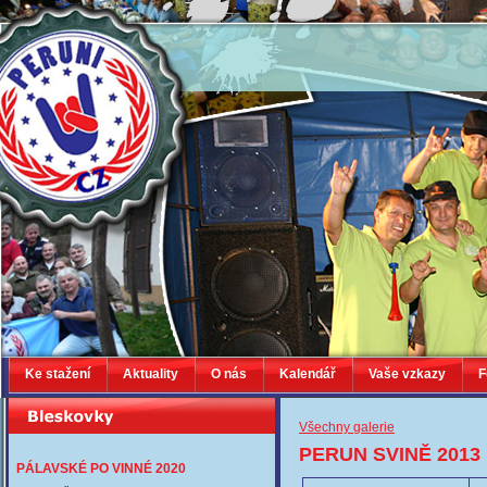
Ke stažení
Aktuality
O nás
Kalendář
Vaše vzkazy
F
Všechny galerie
PERUN SVINĚ 2013
PÁLAVSKÉ PO VINNÉ 2020